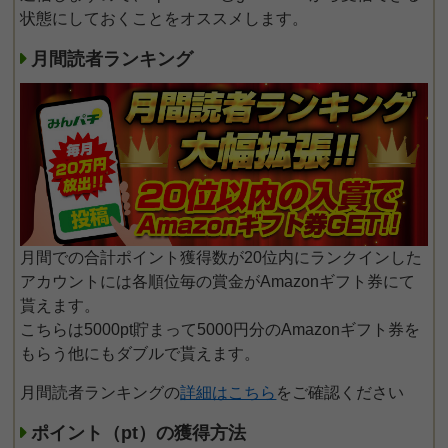
状態にしておくことをオススメします。
月間読者ランキング
月間での合計ポイント獲得数が20位内にランクインした
アカウントには各順位毎の賞金がAmazonギフト券にて
貰えます。
こちらは5000pt貯まって5000円分のAmazonギフト券を
もらう他にもダブルで貰えます。
月間読者ランキングの
詳細はこちら
をご確認ください
ポイント（pt）の獲得方法