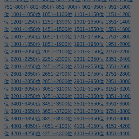
751~800位
801~850位
851~900位
901~950位
951~1000
位
1001~1050位
1051~1100位
1101~1150位
1151~1200
位
1201~1250位
1251~1300位
1301~1350位
1351~1400
位
1401~1450位
1451~1500位
1501~1550位
1551~1600
位
1601~1650位
1651~1700位
1701~1750位
1751~1800
位
1801~1850位
1851~1900位
1901~1950位
1951~2000
位
2001~2050位
2051~2100位
2101~2150位
2151~2200
位
2201~2250位
2251~2300位
2301~2350位
2351~2400
位
2401~2450位
2451~2500位
2501~2550位
2551~2600
位
2601~2650位
2651~2700位
2701~2750位
2751~2800
位
2801~2850位
2851~2900位
2901~2950位
2951~3000
位
3001~3050位
3051~3100位
3101~3150位
3151~3200
位
3201~3250位
3251~3300位
3301~3350位
3351~3400
位
3401~3450位
3451~3500位
3501~3550位
3551~3600
位
3601~3650位
3651~3700位
3701~3750位
3751~3800
位
3801~3850位
3851~3900位
3901~3950位
3951~4000
位
4001~4050位
4051~4100位
4101~4150位
4151~4200
位
4201~4250位
4251~4300位
4301~4350位
4351~4400