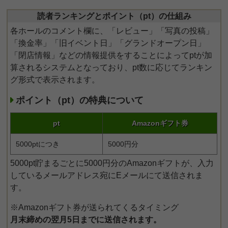
読者ランキングとポイント（pt）の仕組み
各ホールのコメント欄に、「レビュー」「写真の投稿」
「換金率」「旧イベント日」「グランドオープン日」
「閉店情報」などの情報提供をすることによってptが加
算されるシステムとなっており、pt数に応じてランキン
グ形式で表示されます。
ポイント（pt）の特典について
pt
Amazonギフト券
5000ptにつき
5000円分
5000pt貯まるごとに5000円分のAmazonギフトが、入力
しているメールアドレス宛にEメールにて送信されま
す。
※Amazonギフト券が送られてくるタイミング
月末締めの翌月5日までに送信されます。