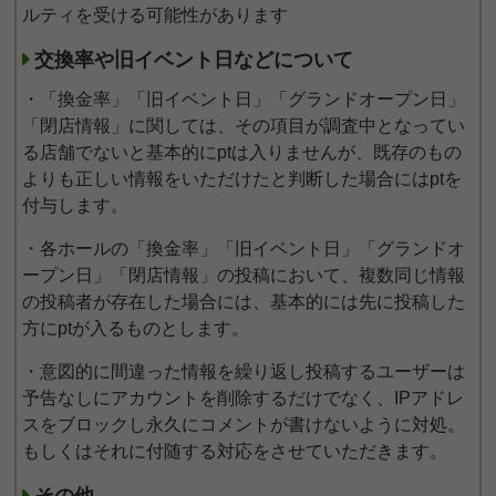
ルティを受ける可能性があります
交換率や旧イベント日などについて
・「換金率」「旧イベント日」「グランドオープン日」
「閉店情報」に関しては、その項目が調査中となってい
る店舗でないと基本的にptは入りませんが、既存のもの
よりも正しい情報をいただけたと判断した場合にはptを
付与します。
・各ホールの「換金率」「旧イベント日」「グランドオ
ープン日」「閉店情報」の投稿において、複数同じ情報
の投稿者が存在した場合には、基本的には先に投稿した
方にptが入るものとします。
・意図的に間違った情報を繰り返し投稿するユーザーは
予告なしにアカウントを削除するだけでなく、IPアドレ
スをブロックし永久にコメントが書けないように対処。
もしくはそれに付随する対応をさせていただきます。