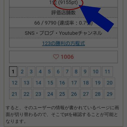
すると、そのユーザーの情報が書かれているページに画
面が切り替わるので、そこでptを確認することが可能と
なります。