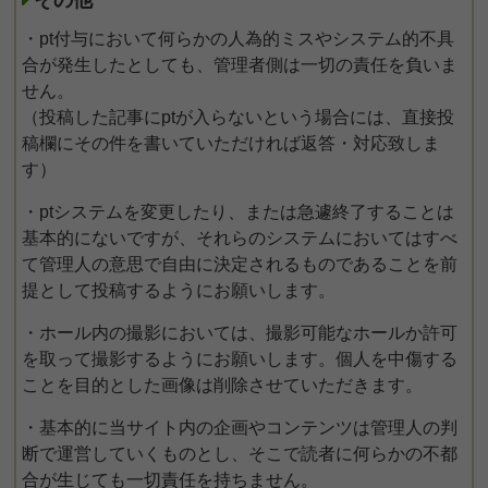
その他
・pt付与において何らかの人為的ミスやシステム的不具
合が発生したとしても、管理者側は一切の責任を負いま
せん。
（投稿した記事にptが入らないという場合には、直接投
稿欄にその件を書いていただければ返答・対応致しま
す）
・ptシステムを変更したり、または急遽終了することは
基本的にないですが、それらのシステムにおいてはすべ
て管理人の意思で自由に決定されるものであることを前
提として投稿するようにお願いします。
・ホール内の撮影においては、撮影可能なホールか許可
を取って撮影するようにお願いします。個人を中傷する
ことを目的とした画像は削除させていただきます。
・基本的に当サイト内の企画やコンテンツは管理人の判
断で運営していくものとし、そこで読者に何らかの不都
合が生じても一切責任を持ちません。