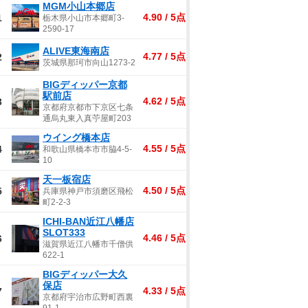
MGM小山本郷店
4.90 / 5点
1
栃木県小山市本郷町3-
2590-17
ALIVE東海南店
4.77 / 5点
2
茨城県那珂市向山1273-2
BIGディッパー京都
駅前店
4.62 / 5点
3
京都府京都市下京区七条
通烏丸東入真苧屋町203
ウイング橋本店
4.55 / 5点
4
和歌山県橋本市市脇4-5-
10
天一板宿店
4.50 / 5点
5
兵庫県神戸市須磨区飛松
町2-2-3
ICHI-BAN近江八幡店
SLOT333
4.46 / 5点
6
滋賀県近江八幡市千僧供
622-1
BIGディッパー大久
保店
4.33 / 5点
7
京都府宇治市広野町西裏