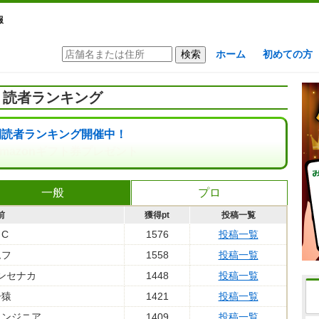
報
ホーム
初めての方
読者ランキング
間読者ランキング開催中！
mazonギフト券プレゼント
一般
プロ
前
獲得pt
投稿一覧
・C
1576
投稿一覧
ムフ
1558
投稿一覧
ンセナカ
1448
投稿一覧
子猿
1421
投稿一覧
エンジニア
1409
投稿一覧