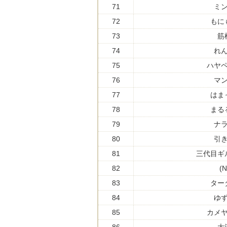
71
ミ
72
もに
73
筋
74
れ
75
ハヤ
76
マ
77
はま
78
まる
79
ナ
80
引
81
三代目ギ
82
(N
83
ター
84
ゆ
85
カメ