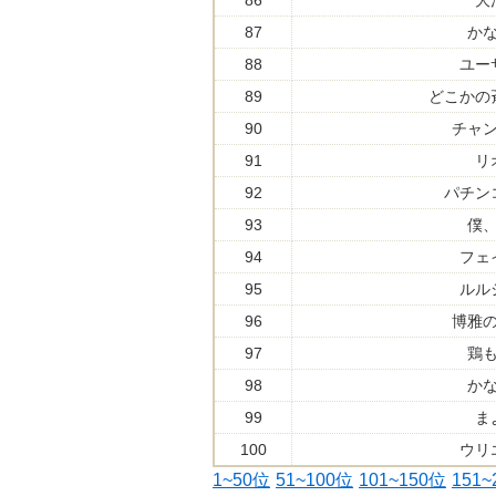
86
大
87
か
88
ユー
89
どこかの
90
チャ
91
リ
92
パチン
93
僕
94
フェ
95
ルル
96
博雅
97
鶏
98
か
99
ま
100
ウリ
1~50位
51~100位
101~150位
151~