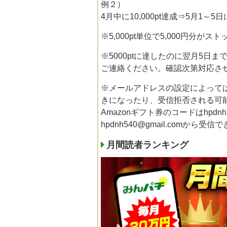
例２）
4月中に10,000pt達成⇒5月1～5
※5,000pt単位で5,000円分
※5000ptに達したのに翌月5日
ご連絡ください。確認次第対応さ
※メールアドレスの設定によって
きになったり、受信拒否される可
Amazonギフト券のコードはhpdnh
hpdnh540@gmail.comか
月間読者ランキング