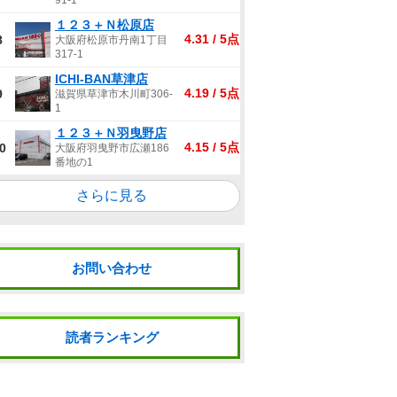
91-1
１２３＋Ｎ松原店
4.31 / 5点
8
大阪府松原市丹南1丁目
317-1
ICHI-BAN草津店
4.19 / 5点
9
滋賀県草津市木川町306-
1
１２３＋Ｎ羽曳野店
4.15 / 5点
0
大阪府羽曳野市広瀬186
番地の1
さらに見る
お問い合わせ
読者ランキング