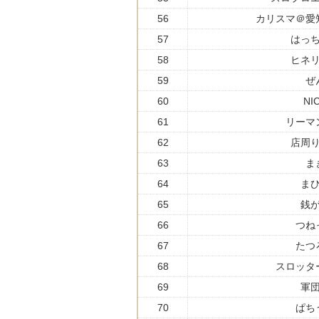
56
カリスマ＠愛
57
はっ
58
ヒネ
59
ぜ
60
NI
61
リーマ
62
店周
63
ま
64
ま
65
銭
66
つね
67
たつ
68
スロッタ
69
軍
70
ぱち