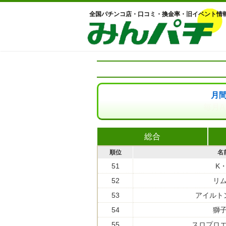
全国パチンコ店・口コミ・換金率・旧イベント情
月
毎月A
総合
順位
名
51
K
52
リ
53
アイルト
54
獅
55
スロプロ